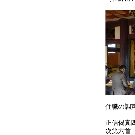
住職の調
正信偈真
次第六首