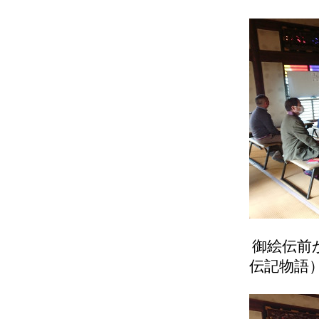
御絵伝前
伝記物語