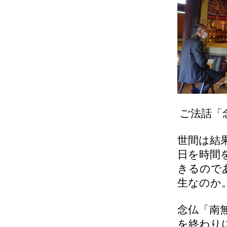
ご法話「
世間は結
日を時間
きるので
生なのか
念仏「南
を終わり