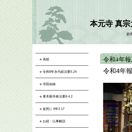
本元寺 真
群
令和4年報恩
表紙
令和4年報
令和8年永代経法要5.24
寺院由緒
東本願寺春法要8.4.2
徒然に 8年2.17
お経・仏事解説