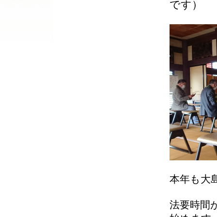
です）
本年も大
法要時間