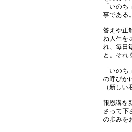
「いのち
事である
答えや正
ね人生を
れ、毎日
と。それ
「いのち
の呼びか
（新しい
報恩講を
さって下
の歩みを