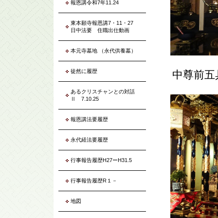
報恩講令和7年11.24
東本願寺報恩講7・11・27
日中法要 住職出仕動画
本元寺墓地 （永代供養墓）
徒然に履歴
中尊前五
あるクリスチャンとの対話
Ⅱ 7.10.25
報恩講法要履歴
永代経法要履歴
行事報告履歴H27ーH31.5
行事報告履歴R１－
地図