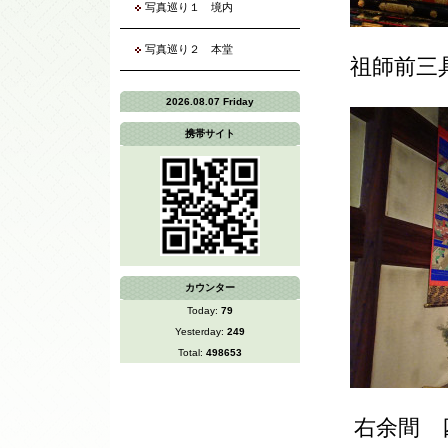
写真巡り１ 境内
写真巡り２ 本堂
祖師前三
2026.08.07 Friday
携帯サイト
カウンター
Today:
79
Yesterday:
249
Total:
498653
右余間 