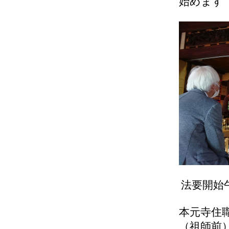
始めます
法要開始
本元寺住
（祖師前