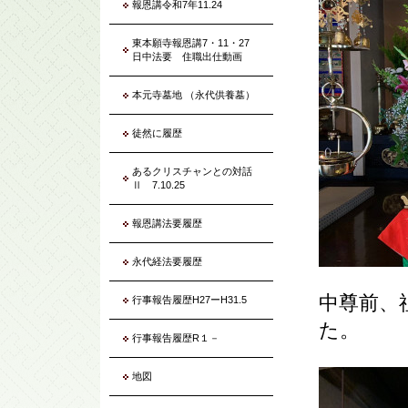
報恩講令和7年11.24
東本願寺報恩講7・11・27
日中法要 住職出仕動画
本元寺墓地 （永代供養墓）
徒然に履歴
あるクリスチャンとの対話
Ⅱ 7.10.25
報恩講法要履歴
永代経法要履歴
中尊前、
行事報告履歴H27ーH31.5
た。
行事報告履歴R１－
地図