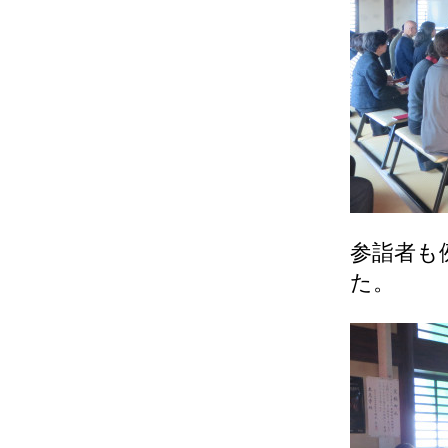
参詣者も
た。