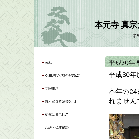
本元寺 真
群
平成30年
表紙
平成30年
令和8年永代経法要5.24
寺院由緒
本年の2
れません
東本願寺春法要8.4.2
徒然に 8年2.17
お経・仏事解説