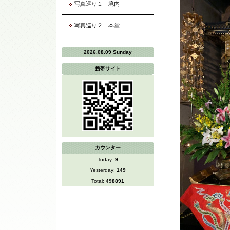
写真巡り１ 境内
写真巡り２ 本堂
2026.08.09 Sunday
携帯サイト
カウンター
Today:
9
Yesterday:
149
Total:
498891