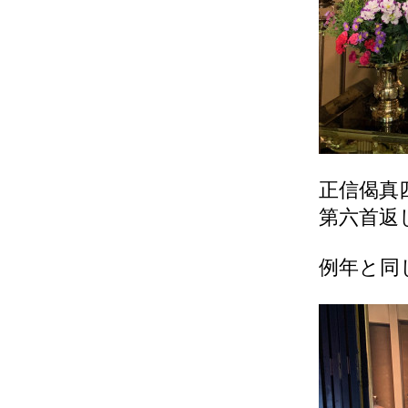
正信偈真
第六首返
例年と同