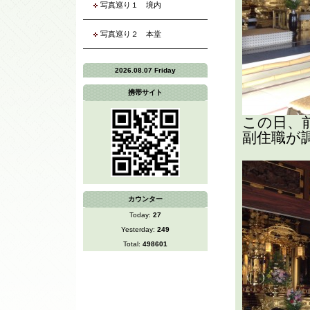
写真巡り１ 境内
写真巡り２ 本堂
2026.08.07 Friday
携帯サイト
この日、
副住職が
カウンター
Today:
27
Yesterday:
249
Total:
498601