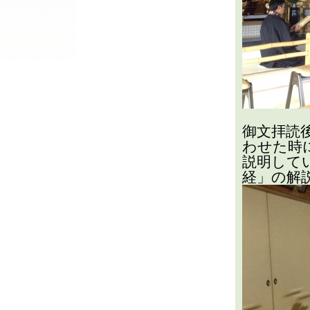
御文拝読
わせた時
説明して
経」の解