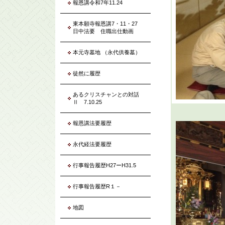
報恩講令和7年11.24
東本願寺報恩講7・11・27
日中法要 住職出仕動画
本元寺墓地 （永代供養墓）
徒然に履歴
あるクリスチャンとの対話
Ⅱ 7.10.25
報恩講法要履歴
永代経法要履歴
行事報告履歴H27ーH31.5
行事報告履歴R１－
地図