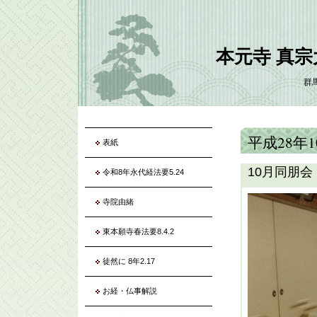
本元寺 真
群
平成28年
表紙
10月同朋会
令和8年永代経法要5.24
寺院由緒
東本願寺春法要8.4.2
徒然に 8年2.17
お経・仏事解説