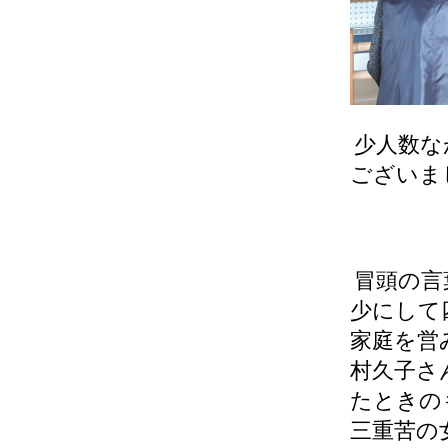
少人数な
ございま
冒頭の言
少にして
家庭を営
村久子さ
たときの
三重苦の