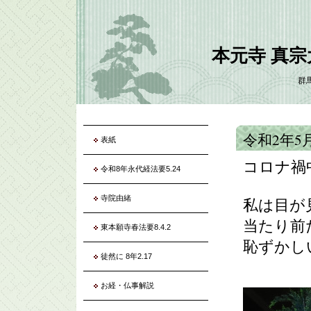
本元寺 真
群
令和2年5
表紙
コロナ禍
令和8年永代経法要5.24
寺院由緒
私は目
当たり前
東本願寺春法要8.4.2
恥ずかし
徒然に 8年2.17
お経・仏事解説