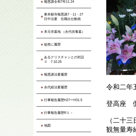
報恩講令和7年11.24
東本願寺報恩講7・11・27
日中法要 住職出仕動画
本元寺墓地 （永代供養墓）
徒然に履歴
あるクリスチャンとの対話
Ⅱ 7.10.25
報恩講法要履歴
令和二年
永代経法要履歴
行事報告履歴H27ーH31.5
登高座 
行事報告履歴R１－
（二十三
地図
観無量寿