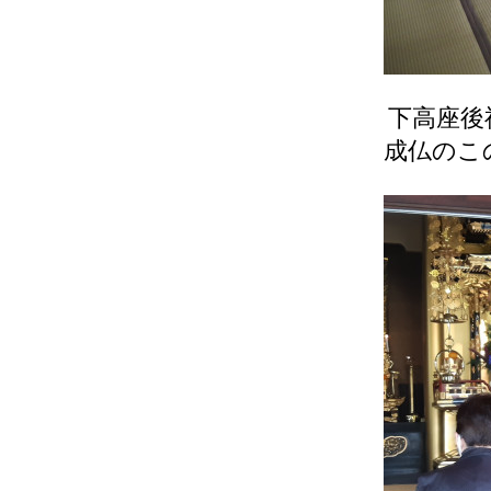
下高座後
成仏のこ