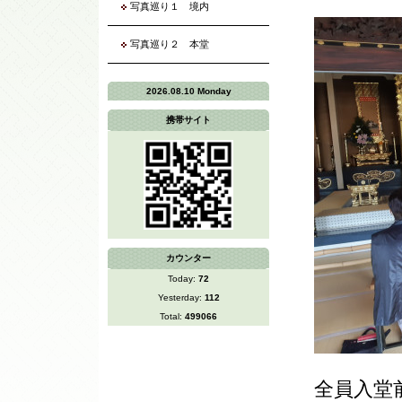
写真巡り１ 境内
写真巡り２ 本堂
2026.08.10 Monday
携帯サイト
カウンター
Today:
72
Yesterday:
112
Total:
499066
全員入堂